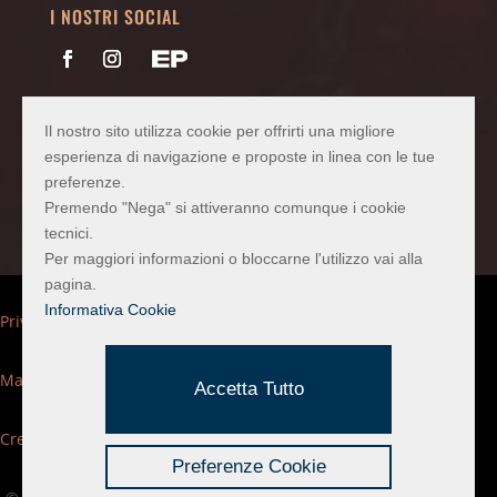
I NOSTRI SOCIAL
PEC
vetrariasas@pec.confartigianato.it
Il nostro sito utilizza cookie per offrirti una migliore
Codice SDI
2LCMINU
esperienza di navigazione e proposte in linea con le tue
preferenze.
Premendo "Nega" si attiveranno comunque i cookie
tecnici.
Per maggiori informazioni o bloccarne l'utilizzo vai alla
pagina.
Informativa Cookie
Privacy Policy
Mappa del sito
Accetta Tutto
Credits
Preferenze Cookie