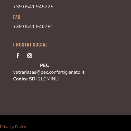
+39 0541 945225
FAX
+39 0541 946781
I NOSTRI SOCIAL
PEC
vetrariasas@pec.confartigianato.it
Codice SDI
2LCMINU
Privacy Policy