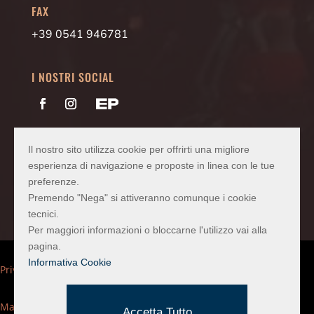
FAX
+39 0541 946781
I NOSTRI SOCIAL
PEC
vetrariasas@pec.confartigianato.it
Il nostro sito utilizza cookie per offrirti una migliore
Codice SDI
2LCMINU
esperienza di navigazione e proposte in linea con le tue
preferenze.
Premendo "Nega" si attiveranno comunque i cookie
tecnici.
Per maggiori informazioni o bloccarne l'utilizzo vai alla
pagina.
Informativa Cookie
Privacy Policy
Mappa del sito
Accetta Tutto