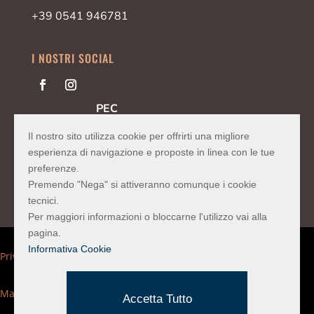
+39 0541 946781
I NOSTRI SOCIAL
PEC
vetrariasas@pec.confartigianato.it
Il nostro sito utilizza cookie per offrirti una migliore
Codice SDI
2LCMINU
esperienza di navigazione e proposte in linea con le tue
preferenze.
Premendo "Nega" si attiveranno comunque i cookie
tecnici.
Per maggiori informazioni o bloccarne l'utilizzo vai alla
pagina.
Informativa Cookie
Privacy Policy
Mappa del sito
Accetta Tutto