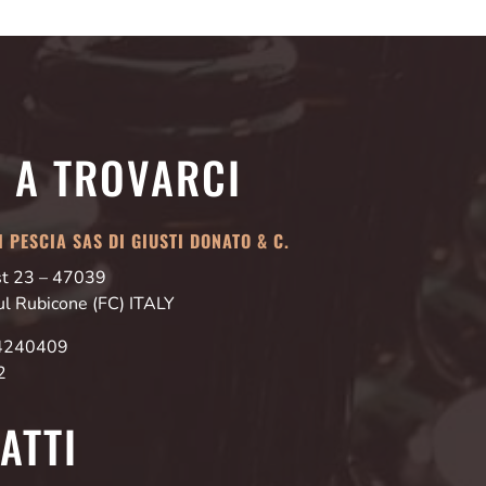
I A TROVARCI
 PESCIA SAS DI GIUSTI DONATO & C.
Est 23 – 47039
ul Rubicone (FC) ITALY
24240409
2
ATTI