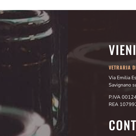
VIEN
VETRARIA DI
Via Emilia 
Savignano s
P.IVA 001
REA 10799
CONT