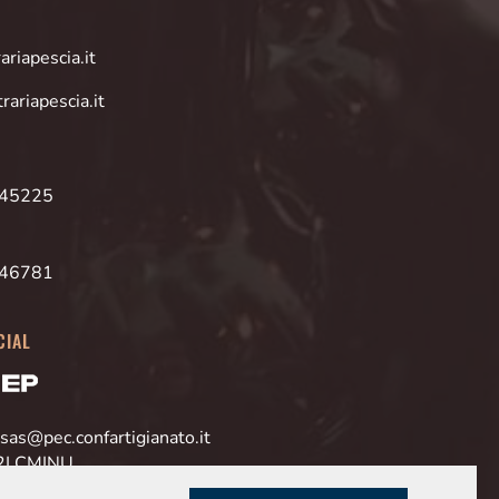
riapescia.it
rariapescia.it
945225
946781
CIAL
sas@pec.confartigianato.it
2LCMINU