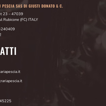
 PESCIA SAS DI GIUSTI DONATO & C.
Est 23 – 47039
ul Rubicone (FC) ITALY
24240409
2
ATTI
riapescia.it
rariapescia.it
945225