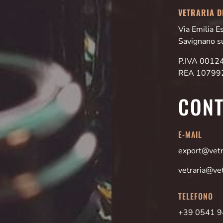
VETRARIA DI
Via Emilia 
Savignano s
P.IVA 001
REA 10799
CONT
E-MAIL
export@vetra
vetraria@vet
TELEFONO
+39 0541 