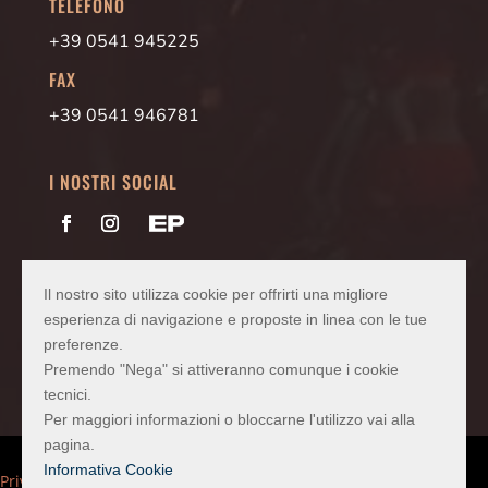
TELEFONO
+39 0541 945225
FAX
+39 0541 946781
I NOSTRI SOCIAL
PEC
vetrariasas@pec.confartigianato.it
Il nostro sito utilizza cookie per offrirti una migliore
Codice SDI
2LCMINU
esperienza di navigazione e proposte in linea con le tue
preferenze.
Premendo "Nega" si attiveranno comunque i cookie
tecnici.
Per maggiori informazioni o bloccarne l'utilizzo vai alla
pagina.
Informativa Cookie
Privacy Policy