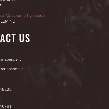
2
asas@pec.confartigianato.it
 2LCMINU
ACT US
riapescia.it
rariapescia.it
945225
946781