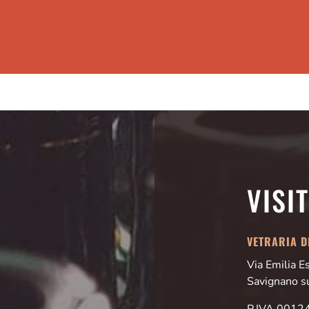
VISI
VETRARIA DI
Via Emilia 
Savignano s
P.IVA 001