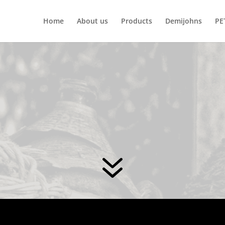
Home
About us
Products
Demijohns
PE
7