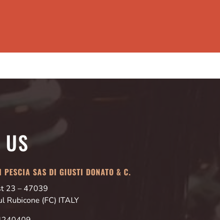
T US
 PESCIA SAS DI GIUSTI DONATO & C.
Est 23 – 47039
ul Rubicone (FC) ITALY
24240409