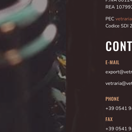
REA 10799
PEC
vetrari
Codice SDI
CONT
E-MAIL
export@vetra
vetraria@vet
PHONE
+39 0541 
FAX
+39 0541 